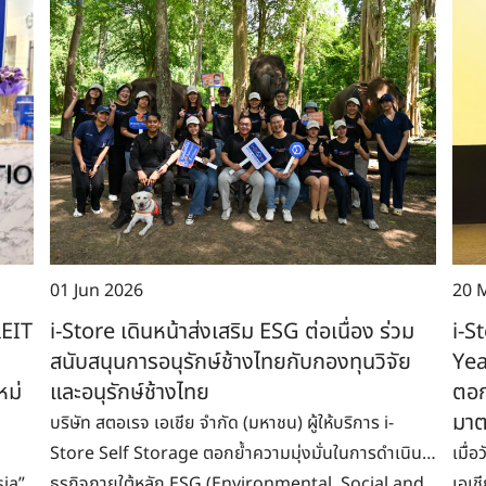
01 Jun 2026
20 
REIT
i-Store เดินหน้าส่งเสริม ESG ต่อเนื่อง ร่วม
i-S
สนับสนุนการอนุรักษ์ช้างไทยกับกองทุนวิจัย
Yea
หม่
และอนุรักษ์ช้างไทย
ตอก
มาต
บริษัท สตอเรจ เอเชีย จำกัด (มหาชน) ผู้ให้บริการ i-
Store Self Storage ตอกย้ำความมุ่งมั่นในการดำเนิน
เมื่
sia”
ธุรกิจภายใต้หลัก ESG (Environmental, Social and
เอเช