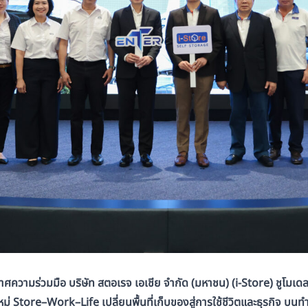
าศความร่วมมือ บริษัท สตอเรจ เอเชีย จำกัด (มหาชน) (
i-Store)
ชูโมเด
หม่
Store–Work–Life
เปลี่ยนพื้นที่เก็บของสู่การใช้ชีวิตและธุรกิจ