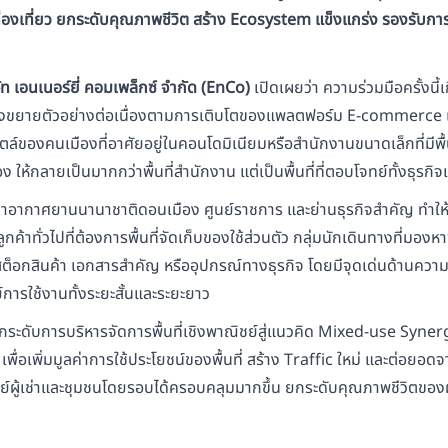
ท่องเที่ยว ยกระดับคุณภาพชีวิต สร้าง
Ecosystem
แข็งแกร่ง รองรับกา
ท เอนเนอร์ยี่ คอมเพล็กซ์ จำกัด (
EnCo)
เปิดเผยว่า ความร่วมมือครั้งนี้
 ซึ่งขยายตัวอย่างต่อเนื่องตามการเติบโตของแพลตฟอร์ม E-commerce
ตล์ของคนเมืองที่อาศัยอยู่ในคอนโดมิเนียมหรือสำนักงานขนาดเล็กที่มีพ
้กลายเป็นมากกว่าพื้นที่สำนักงาน แต่เป็นพื้นที่ที่ตอบโจทย์ทั้งธุรก
้ท่าอากาศยานนานาชาติดอนเมือง ศูนย์ราชการ และย่านธุรกิจสำคัญ ทำให
ลูกค้าทั่วไปที่ต้องการพื้นที่จัดเก็บของใช้ส่วนตัว กลุ่มนักเดินทางที่มอง
ก็บสต็อกสินค้า เอกสารสำคัญ หรืออุปกรณ์ทางธุรกิจ โดยมีจุดเด่นด้าน
การใช้งานทั้งระยะสั้นและระยะยาว
ยกระดับการบริหารจัดการพื้นที่เชิงพาณิชย์สู่แนวคิด Mixed-use Syn
่อเพิ่มมูลค่าการใช้ประโยชน์ของพื้นที่ สร้าง Traffic ใหม่ และต่อยอดจาก
์ผู้เช่าและชุมชนโดยรอบได้ครอบคลุมมากขึ้น ยกระดับคุณภาพชีวิตของผ