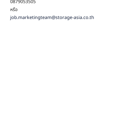
0879053505
หรือ
job.marketingteam@storage-asia.co.th