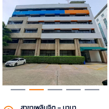
สาขาเพลินจิต – นานา