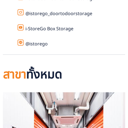
@istorego_doortodoorstorage
i-StoreGo Box Storage
@istorego
สาขา
ทั้งหมด