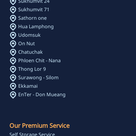
Sukhumvit 24
Sukhumvit 71
Sathorn one
Hua Lamphong
Udomsuk
On Nut
Chatuchak
Phloen Chit - Nana
Thong Lor 9
Surawong - Silom
Ekkamai
EnTer - Don Mueang
Our Premium Service
Self Storage Service