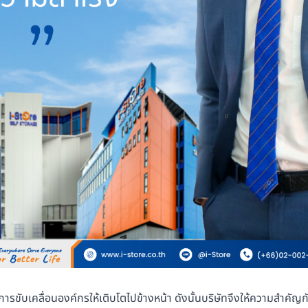
ารขับเคลื่อนองค์กรให้เติบโตไปข้างหน้า ดังนั้นบริษัทจึงให้ความสำคัญก