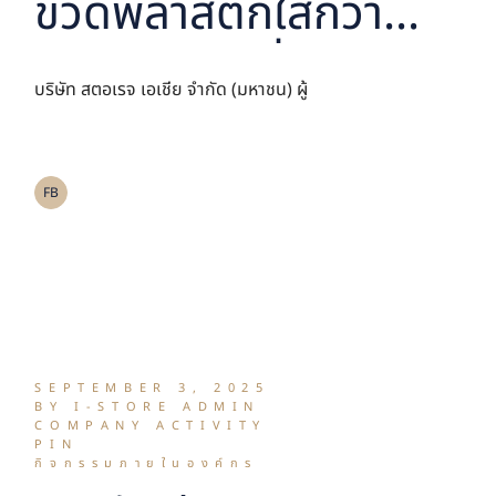
ขวดพลาสติกใสกว่า
3,000 ขวดเพื่อ
บริษัท สตอเรจ เอเชีย จำกัด (มหาชน) ผู้
upcycle เป็นเสื้อ
สะท้อนแสง ในโครงการ
FB
“มือวิเศษ กรุงเทพฯ
แยกเพื่อให้… พี่
ไม้กวาด”
SEPTEMBER 3, 2025
BY I-STORE ADMIN
COMPANY ACTIVITY
PIN
กิจกรรมภายในองค์กร