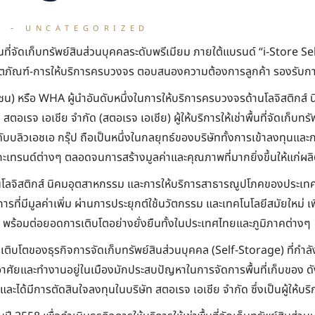
N
UNCATEGORIZED
พื้นที่จัดเก็บทรัพย์สินส่วนบุคคลระดับพรีเมียม ภายใต้แบรนด์ “i-Store
ลิตภัณฑ์-การให้บริการครบวงจร ตอบสนองความต้องการลูกค้า รองรับการ
หาชน) หรือ WHA ผู้นำอันดับหนึ่งในการให้บริการครบวงจรด้านโลจิสติก
อเรจ เอเชีย จำกัด (สตอเรจ เอเชีย) ผู้ให้บริการให้เช่าพื้นที่จัดเก็บทร
งดับบลิวเอชเอ กรุ๊ป ถือเป็นหนึ่งในกลยุทธ์ของบริษัททั้งการเข้าลงทุน
ะเทรนด์ต่างๆ ตลอดจนการสร้างมูลค่าและคุณภาพที่มากยิ่งขึ้นให้แก่ผล
านโลจิสติกส์ นิคมอุตสาหกรรม และการให้บริการสาธารณูปโภคของประเทศไ
ิการที่มีมูลค่าเพิ่ม ผ่านการประยุกต์ใช้นวัตกรรม และเทคโนโลยีสมัยใหม่
้อมต่อยอดการเติบโตอย่างยั่งยืนทั้งในประเทศไทยและภูมิภาคต่างๆ
รเติบโตของธุรกิจการจัดเก็บทรัพย์สินส่วนบุคคล (Self-Storage) ที่กำลั
ที่อาศัยและทำงานอยู่ในเมืองมักประสบปัญหาในการจัดการพื้นที่เก็บของ ดั
 และได้มีการตัดสินใจลงทุนในบริษัท สตอเรจ เอเชีย จำกัด ซึ่งเป็นผู้ให้บ